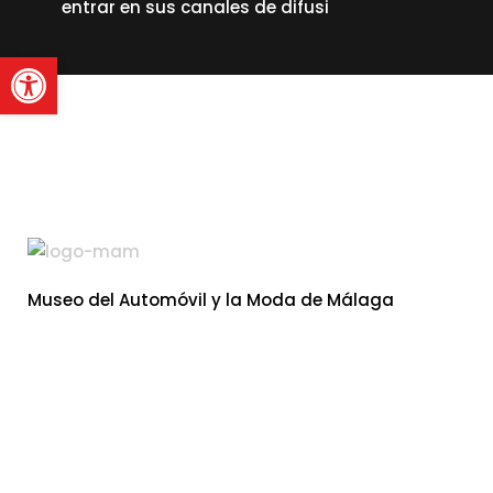
entrar en sus canales de difusi
Abrir barra de herramienta
read more
Museo del Automóvil y la Moda de Málaga