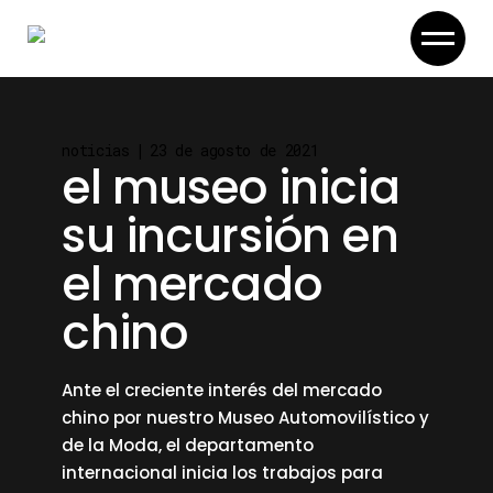
Skip
to
the
content
noticias
23 de agosto de 2021
el museo inicia
su incursión en
el mercado
chino
Ante el creciente interés del mercado
chino por nuestro Museo Automovilístico y
de la Moda, el departamento
internacional inicia los trabajos para