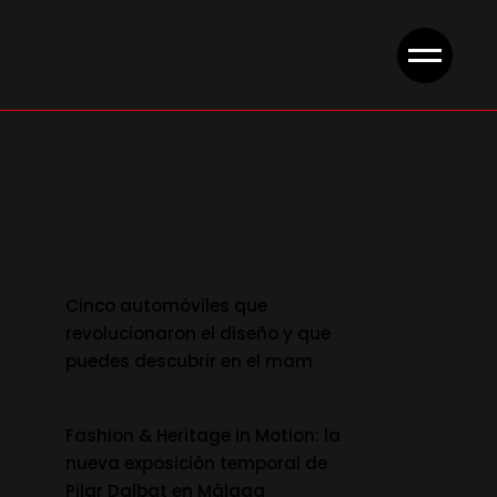
Cinco automóviles que
revolucionaron el diseño y que
puedes descubrir en el mam
Fashion & Heritage in Motion: la
nueva exposición temporal de
Pilar Dalbat en Málaga