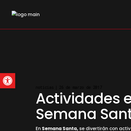
Skip
to
the
content
Abrir barra de herramienta
noticias
26 de marzo de 2017
Actividades 
Semana Sant
En
Semana Santa,
se divertirán con acti