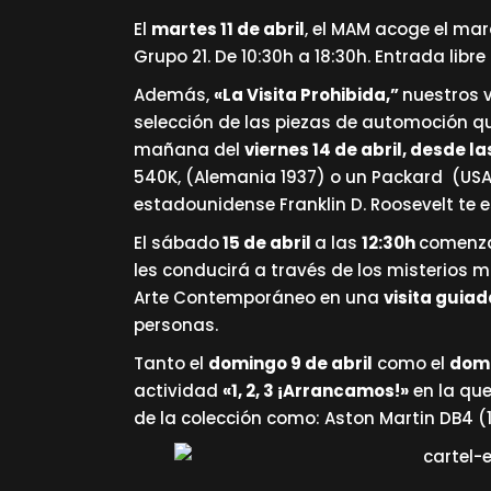
El
martes 11 de abril
, el MAM acoge el ma
Grupo 21. De 10:30h a 18:30h. Entrada libr
Además,
«La Visita Prohibida,”
nuestros 
selección de las piezas de automoción q
mañana del
viernes 14 de abril, desde la
540K, (Alemania 1937) o un Packard (USA 
estadounidense Franklin D. Roosevelt te 
El sábado
15 de abril
a las
12:30h
comenza
les conducirá a través de los misterios má
Arte Contemporáneo en una
visita guiad
personas.
Tanto el
domingo 9 de abril
como el
domi
actividad
«1, 2, 3 ¡Arrancamos!»
en la qu
de la colección como: Aston Martin DB4 (1