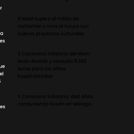
r
El MAM supera el millón de
visitantes y mira al futuro con
la
nuevos proyectos culturales
des
X Caravana Solidaria del Mam
bate récords y recauda 8.300
ue
euros para los niños
el
hospitalizados
5
X Caravana Solidaria: diez años
conduciendo ilusión en Málaga
res