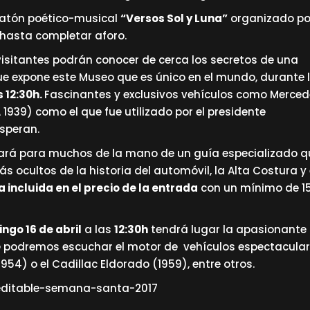
ratón poético-musical
“Versos Sol y Luna”
organizado po
e hasta completar aforo.
visitantes podrán conocer de cerca los secretos de una
ue expone este Museo que es único en el mundo, durante 
s 12:30h.
Fascinantes y exclusivos vehículos como Merce
1939) como el que fue utilizado por el presidente
esperan.
rá para muchos de la mano de un guía especializado q
s ocultos de la historia del automóvil, la Alta Costura y 
a incluida en el precio de la entrada
con un mínimo de 1
ngo 16 de abril
a las
12:30h
tendrá lugar la apasionante
e podremos escuchar el motor de vehículos espectacula
954) o el Cadillac Eldorado (1959), entre otros.