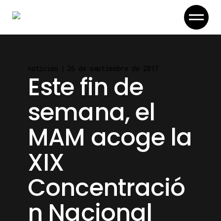
Skip
to
the
content
noticias
26 de septiembre de 2017
Este fin de
semana, el
MAM acoge la
XIX
Concentració
n Nacional