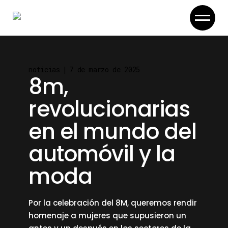
Skip
to
the
content
noticias
7 de marzo de 2025
8m,
revolucionarias
en el mundo del
automóvil y la
moda
Por la celebración del 8M, queremos rendir
homenaje a mujeres que supusieron un