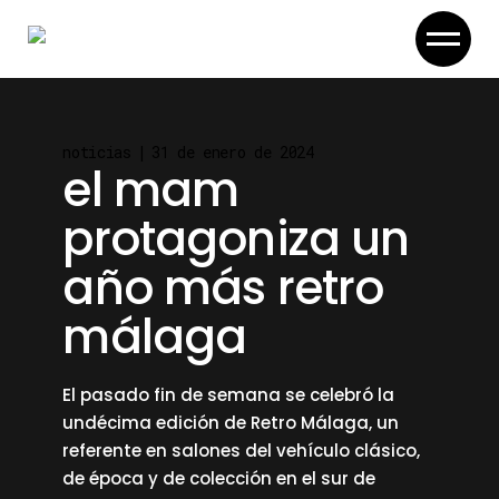
Skip
to
the
content
noticias
31 de enero de 2024
el mam
protagoniza un
año más retro
málaga
El pasado fin de semana se celebró la
undécima edición de Retro Málaga, un
referente en salones del vehículo clásico,
de época y de colección en el sur de