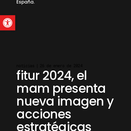
España.
Abrir barra de herramienta
read more
noticias
26 de enero de 2024
fitur 2024, el
mam presenta
nueva imagen y
acciones
estratégicas