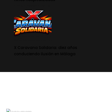
X Caravana Solidaria: diez años
conduciendo ilusión en Málaga