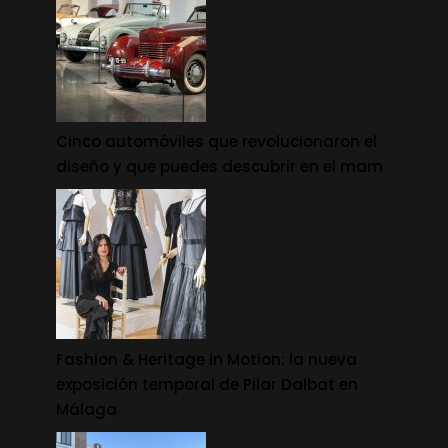
Cinco automóviles que revolucionaron el
diseño y que puedes descubrir en el mam
Fashion & Heritage in Motion: la nueva
exposición temporal de Pilar Dalbat en
Málaga