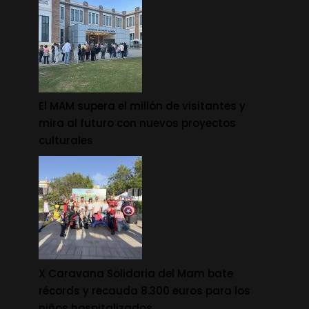
El MAM supera el millón de visitantes y
mira al futuro con nuevos proyectos
culturales
X Caravana Solidaria del Mam bate
récords y recauda 8.300 euros para los
niños hospitalizados