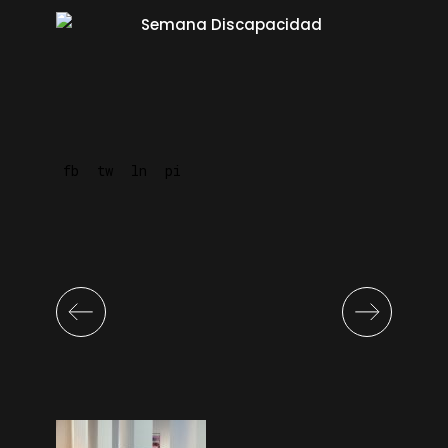
fb
tw
ln
pi