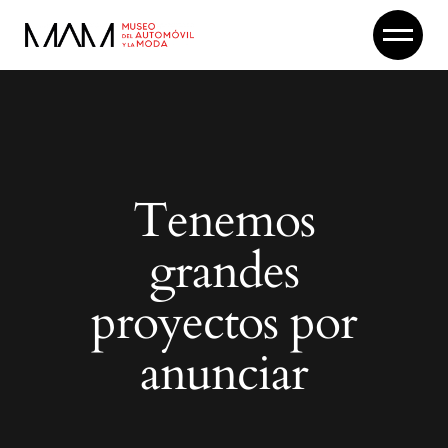
Skip
to
the
content
Tenemos
grandes
proyectos por
anunciar